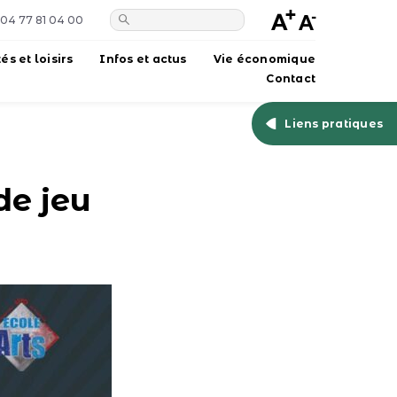
04 77 81 04 00
tés et loisirs
Infos et actus
Vie économique
Contact
Liens pratiques
de jeu