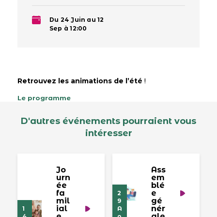
Du 24 Juin au 12
Sep à 12:00
Retrouvez les animations de l’été
!
Le programme
D'autres événements pourraient vous
intéresser
Jo
Ass
urn
em
ée
blé
fa
e
2
mil
gé
9
ial
nér
1
A
e
ale
4
o