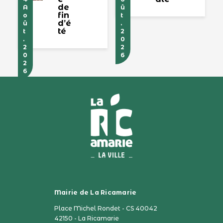
de
A
û
fin
o
t
d’é
û
.
té
t
2
.
0
2
2
0
6
2
6
Mairie de La Ricamarie
Place Michel Rondet - CS 40042
42150 - La Ricamarie