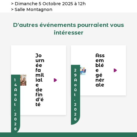
> Dimanche 5 Octobre 2025 à 12h
> Salle Montagnon
D'autres événements pourraient vous
intéresser
Jo
Ass
urn
em
ée
blé
fa
e
2
mil
gé
9
ial
nér
1
A
e
ale
4
o
de
A
û
fin
o
t
d’é
û
.
té
t
2
.
0
2
2
0
6
2
6