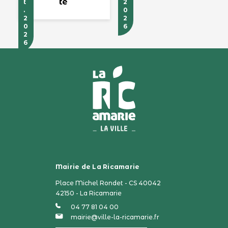
té
t
2
.
0
2
2
0
6
2
6
Mairie de La Ricamarie
Place Michel Rondet - CS 40042
42150 - La Ricamarie
04 77 81 04 00
mairie@ville-la-ricamarie.fr