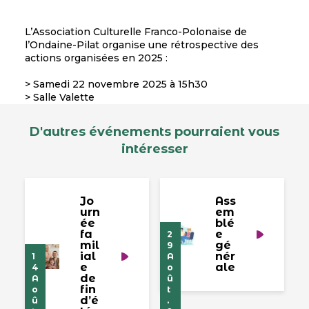
L’Association Culturelle Franco-Polonaise de
l’Ondaine-Pilat organise une rétrospective des
actions organisées en 2025 :
> Samedi 22 novembre 2025 à 15h30
> Salle Valette
D'autres événements pourraient vous
intéresser
Jo
Ass
urn
em
ée
blé
fa
e
2
mil
gé
9
ial
nér
1
A
e
ale
4
o
de
A
û
fin
o
t
d’é
û
.