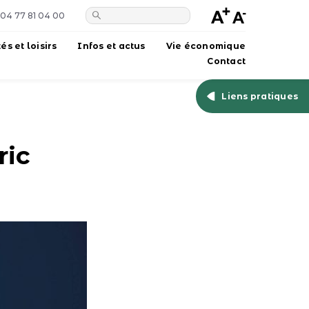
04 77 81 04 00
tés et loisirs
Infos et actus
Vie économique
Contact
Liens pratiques
ric